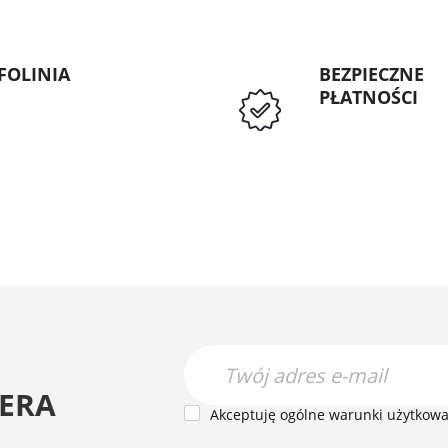
FOLINIA
BEZPIECZNE
PŁATNOŚCI
: 89 5335427
Przedpłata lub p
Instytucji Public
ERA
Akceptuję ogólne warunki użytkowan