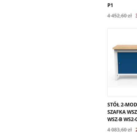
P1
4 452,60 zł
STÓŁ 2-MO
SZAFKA WSZ
WSZ-B WS2-
4 083,60 zł