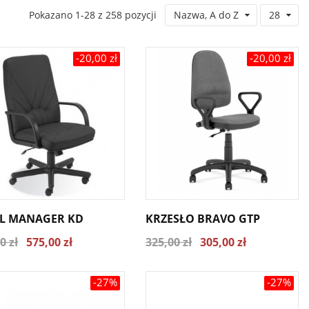
Pokazano 1-28 z 258 pozycji
Nazwa, A do Z
28
-20,00 zł
-20,00 zł
L MANAGER KD
KRZESŁO BRAVO GTP
0 zł
575,00 zł
325,00 zł
305,00 zł
-27%
-27%