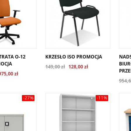
TRATA O-12
KRZESŁO ISO PROMOCJA
NADS
OCJA
BIUR
149,00 zł
128,00 zł
PRZE
975,00 zł
954,6
-27%
-11%