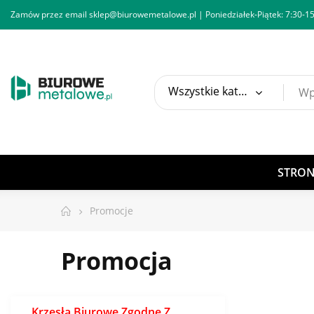
Zamów przez email
sklep@biurowemetalowe.pl
| Poniedziałek-Piątek: 7:30-15
Wszystkie kategorie
STRO
Promocje
Promocja
Krzesła Biurowe Zgodne Z