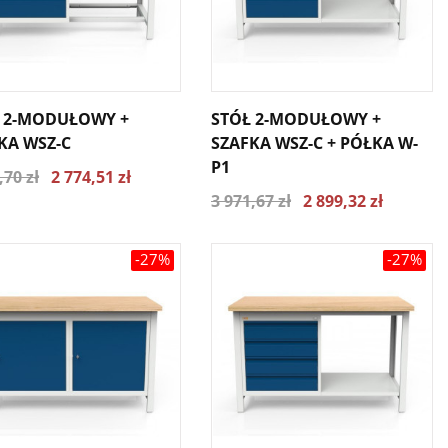
 2-MODUŁOWY +
STÓŁ 2-MODUŁOWY +
KA WSZ-C
SZAFKA WSZ-C + PÓŁKA W-
P1
,70 zł
2 774,51 zł
3 971,67 zł
2 899,32 zł
-27%
-27%