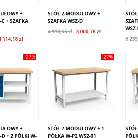
DUŁOWY +
STÓŁ 2-MODUŁOWY +
STÓŁ
-C + SZAFKA
SZAFKA WSZ-D
SZAF
WSZ-
4 110,66 zł
3 000,78 zł
4 114,18 zł
6 255
-27%
-27%
DUŁOWY +
STÓŁ 2-MODUŁOWY + 1
STÓŁ
D + 2 PÓŁKI W-
PÓŁKA W-P2 WS2-01
PÓŁK