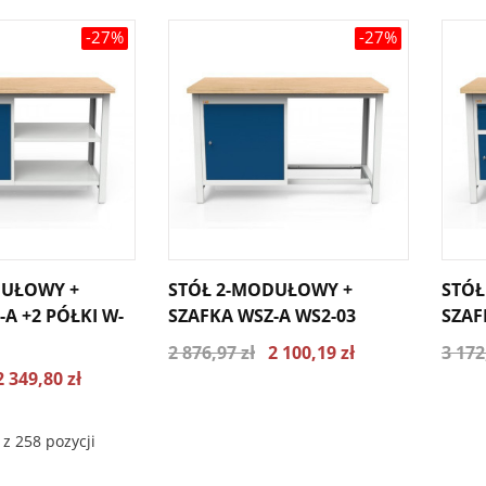
-27%
-27%
DUŁOWY +
STÓŁ 2-MODUŁOWY +
STÓŁ
A +2 PÓŁKI W-
SZAFKA WSZ-A WS2-03
SZAF
2 876,97 zł
2 100,19 zł
3 172
2 349,80 zł
z 258 pozycji