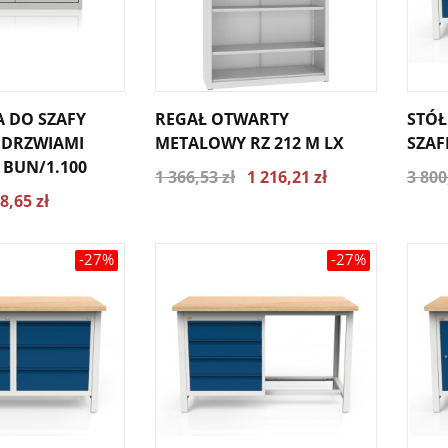
 DO SZAFY
REGAŁ OTWARTY
STÓŁ
 DRZWIAMI
METALOWY RZ 212 M LX
SZAF
BUN/1.100
1 366,53 zł
1 216,21 zł
3 800
8,65 zł
-27%
-27%