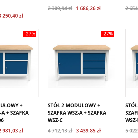
2 309,94 zł
1 686,26 zł
2 654
3 250,40 zł
-27%
-27%
DUŁOWY +
STÓŁ 2-MODUŁOWY +
STÓŁ
-A + SZAFKA
SZAFKA WSZ-A + SZAFKA
SZAF
06
WSZ-C
WSZ-
2 981,03 zł
4 712,13 zł
3 439,85 zł
5 022