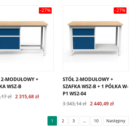
-27%
-27%
 2-MODUŁOWY +
STÓŁ 2-MODUŁOWY +
KA WSZ-B
SZAFKA WSZ-B + 1 PÓŁKA W-
P1 WS2-04
,17 zł
2 315,68 zł
3 343,14 zł
2 440,49 zł
1
2
3
…
10
Następny