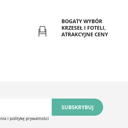
BOGATY WYBÓR
KRZESEŁ I FOTELI,
ATRAKCYJNE CENY
rzelew dla
Gwarancja najniższej ceny
znych
SUBSKRYBUJ
ia i politykę prywatności