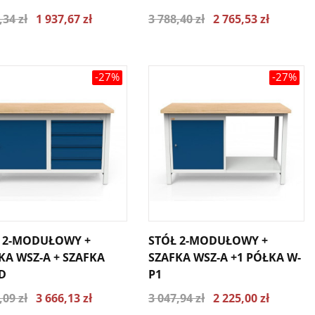
,34 zł
1 937,67 zł
3 788,40 zł
2 765,53 zł
-27%
-27%
 2-MODUŁOWY +
STÓŁ 2-MODUŁOWY +
KA WSZ-A + SZAFKA
SZAFKA WSZ-A +1 PÓŁKA W-
D
P1
,09 zł
3 666,13 zł
3 047,94 zł
2 225,00 zł