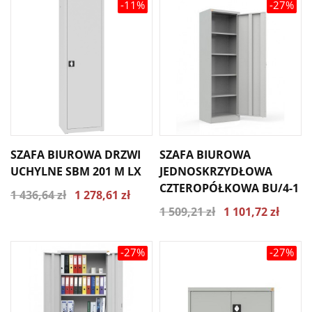
-11%
-27%
SZAFA BIUROWA DRZWI
SZAFA BIUROWA
UCHYLNE SBM 201 M LX
JEDNOSKRZYDŁOWA
CZTEROPÓŁKOWA BU/4-1
1 436,64 zł
1 278,61 zł
1 509,21 zł
1 101,72 zł
-27%
-27%