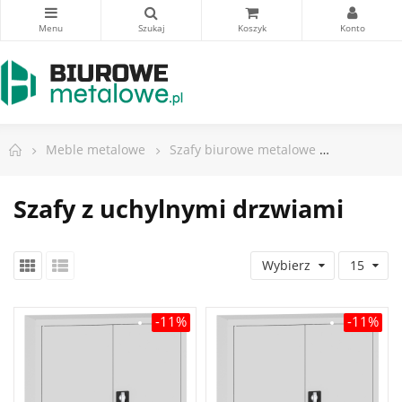
Meble metalowe
Szafy biurowe metalowe
Szafy z u
Szafy z uchylnymi drzwiami
Wybierz
15
-11%
-11%