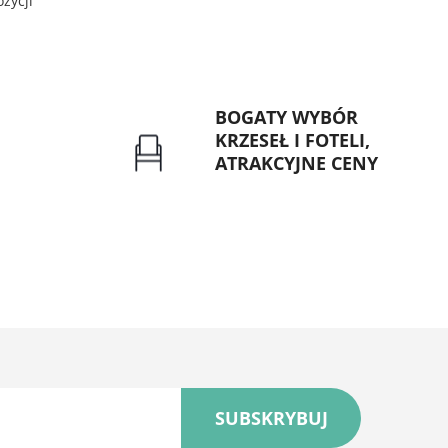
zycji
BOGATY WYBÓR
KRZESEŁ I FOTELI,
ATRAKCYJNE CENY
rzelew dla
Gwarancja najniższej ceny
znych
SUBSKRYBUJ