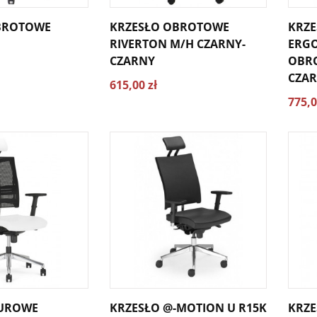
BROTOWE
KRZESŁO OBROTOWE
KRZE
RIVERTON M/H CZARNY-
ERG
CZARNY
OBR
CZA
615,00 zł
775,0
IUROWE
KRZESŁO @-MOTION U R15K
KRZE