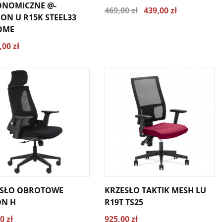
ONOMICZNE @-
469,00 zł
439,00 zł
ON U R15K STEEL33
OME
,00 zł
ESŁO OBROTOWE
KRZESŁO TAKTIK MESH LU
ON H
R19T TS25
0 zł
925,00 zł