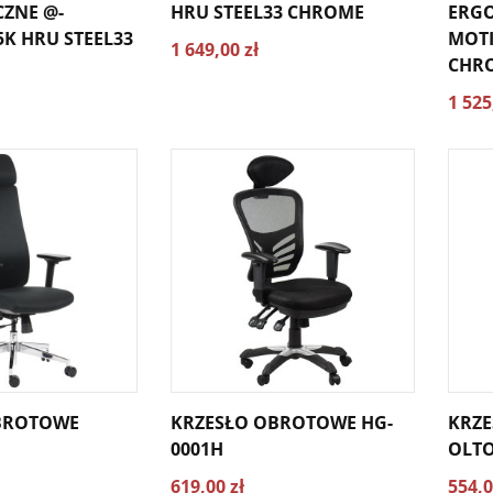
ZNE @-
HRU STEEL33 CHROME
ERG
K HRU STEEL33
MOTI
1 649,00 zł
CHR
1 525
BROTOWE
KRZESŁO OBROTOWE HG-
KRZ
0001H
OLT
619,00 zł
554,0