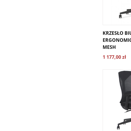
KRZESŁO B
ERGONOMIC
MESH
1 177,00 zł