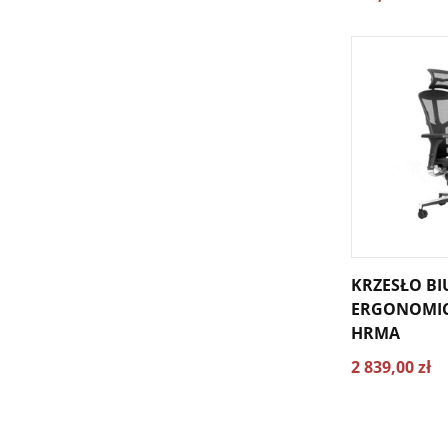
KRZESŁO B
ERGONOMIC
HRMA
2 839,00 zł