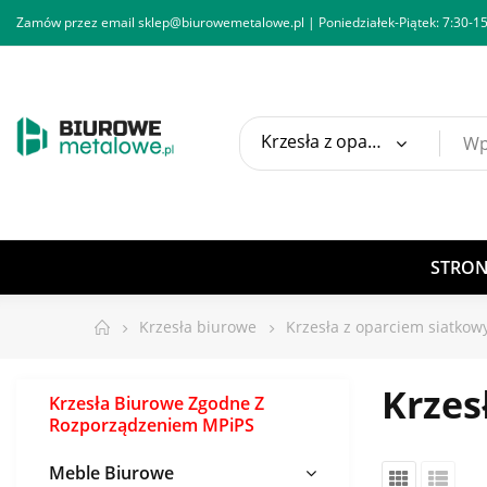
Zamów przez email
sklep@biurowemetalowe.pl
| Poniedziałek-Piątek: 7:30-15
Krzesła z oparciem siatkowym
STRO
Krzesła biurowe
Krzesła z oparciem siatko
Krzes
Krzesła Biurowe Zgodne Z
Rozporządzeniem MPiPS
Meble Biurowe