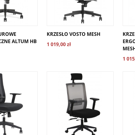
IUROWE
KRZESŁO VOSTO MESH
KRZE
ZNE ALTUM HB
ERG
1 019,00 zł
MES
1 015