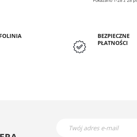
Pokazano 1-28 z 28 po
FOLINIA
BEZPIECZNE
PŁATNOŚCI
: 89 5335427
Przedpłata lub p
Instytucji Public
ERA