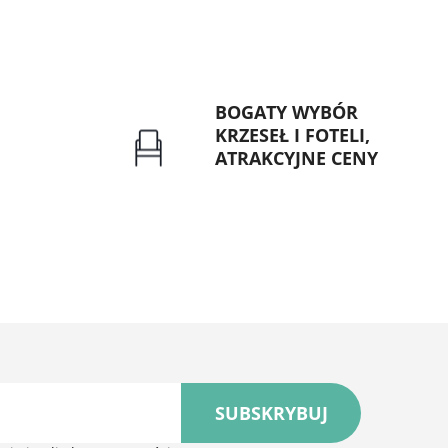
BOGATY WYBÓR
KRZESEŁ I FOTELI,
ATRAKCYJNE CENY
rzelew dla
Gwarancja najniższej ceny
znych
SUBSKRYBUJ