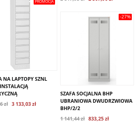
PROMOCJA
-27%
A NA LAPTOPY SZNL
 INSTALACJĄ
RYCZNĄ
SZAFA SOCJALNA BHP
UBRANIOWA DWUDRZWIOWA
6 zł
3 133,03 zł
BHP/2/2
1 141,44 zł
833,25 zł