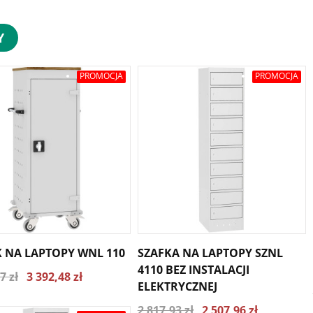
Y
PROMOCJA
PROMOCJA
 NA LAPTOPY WNL 110
SZAFKA NA LAPTOPY SZNL
4110 BEZ INSTALACJI
7 zł
3 392,48 zł
ELEKTRYCZNEJ
2 817,93 zł
2 507,96 zł