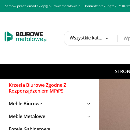
Zamów przez email
sklep@biurowemetalowe.pl
| Poniedziałek-Piątek: 7:30-15
Wszystkie kategorie
STRO
Krzesła Biurowe Zgodne Z
Rozporządzeniem MPiPS
Meble Biurowe
zg
Meble Metalowe
Fotele Gabinetowe