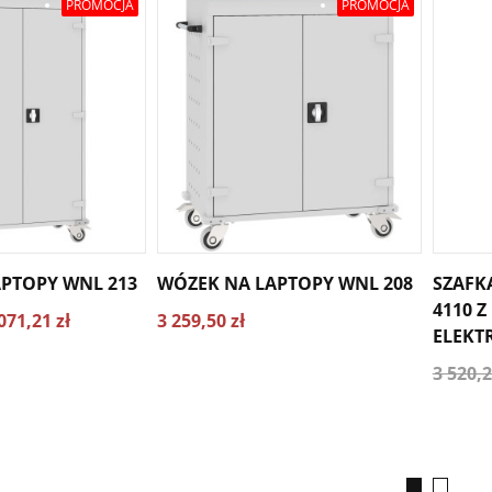
PROMOCJA
PROMOCJA
PTOPY WNL 213
WÓZEK NA LAPTOPY WNL 208
SZAFK
4110 Z
071,21 zł
3 259,50 zł
ELEKT
3 520,2