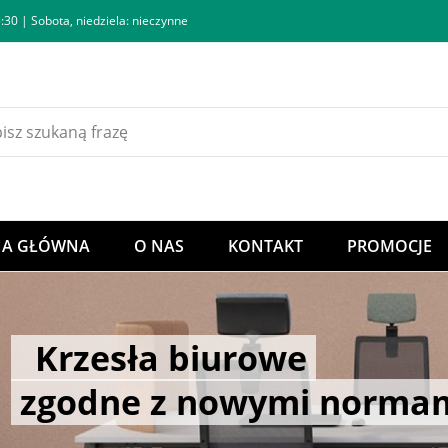
:30 | Sobota, niedziela: nieczynne
NA GŁÓWNA
O NAS
KONTAKT
PROMOCJE
Krzesła biurowe
Nowoczesne meble biur
odne z nowymi normami 