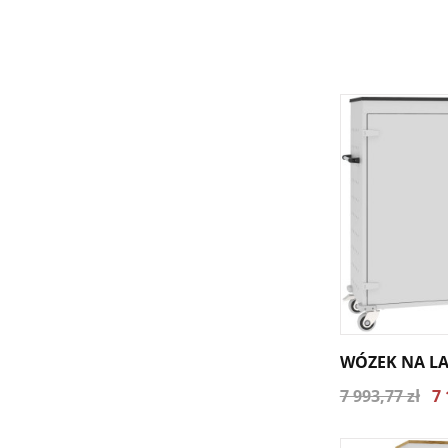
WÓZEK NA LA
7 993,77 zł
7 