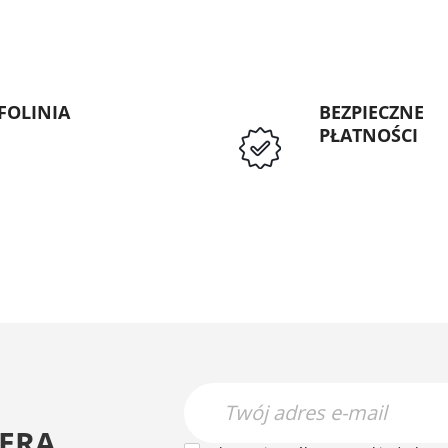
FOLINIA
BEZPIECZNE
PŁATNOŚCI
: 89 5335427
Przedpłata lub p
Instytucji Public
ERA