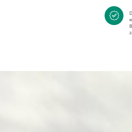
D
w
B
z