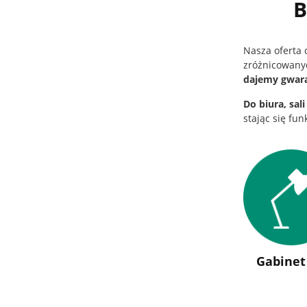
B
Nasza oferta
zróżnicowanyc
dajemy gwara
Do biura, sal
stając się fu
Gabinet