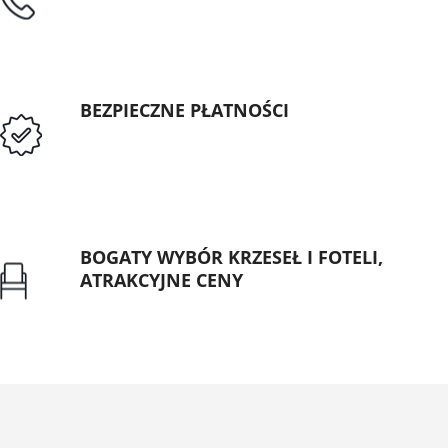
tel: 89 5335427
BEZPIECZNE PŁATNOŚCI
Przedpłata lub przelew dla Instytucji
Publicznych
BOGATY WYBÓR KRZESEŁ I FOTELI,
ATRAKCYJNE CENY
Gwarancja najniższej ceny