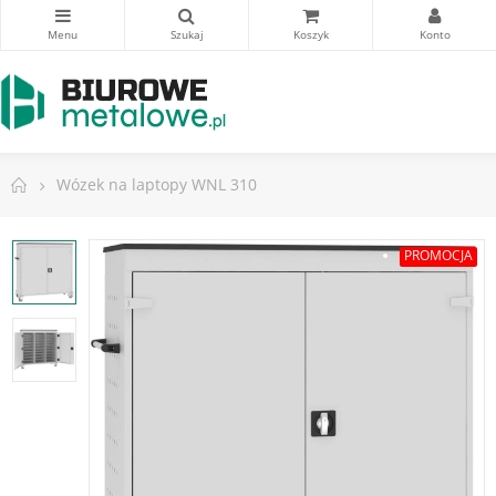
Wózek na laptopy WNL 310
PROMOCJA