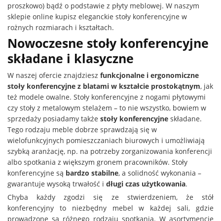
proszkowo) bądź o podstawie z płyty meblowej. W naszym
sklepie online kupisz eleganckie stoły konferencyjne w
rożnych rozmiarach i kształtach.
Nowoczesne stoły konferencyjne
składane i klasyczne
W naszej ofercie znajdziesz
funkcjonalne i ergonomiczne
stoły konferencyjne z blatami w kształcie prostokątnym
, jak
też modele owalne. Stoły konferencyjne z nogami płytowymi
czy stoły z metalowym stelażem – to nie wszystko, bowiem w
sprzedaży posiadamy także
stoły konferencyjne
składane.
Tego rodzaju meble dobrze sprawdzają się w
wielofunkcyjnych pomieszczaniach biurowych i umożliwiają
szybką aranżację, np. na potrzeby zorganizowania konferencji
albo spotkania z większym gronem pracowników. Stoły
konferencyjne są
bardzo stabilne
, a solidność wykonania –
gwarantuje wysoką trwałość i
długi czas użytkowania
.
Chyba każdy zgodzi się ze stwierdzeniem, że stół
konferencyjny to niezbędny mebel w każdej sali, gdzie
prowadzone są różnego rodzaju spotkania. W asortymencie