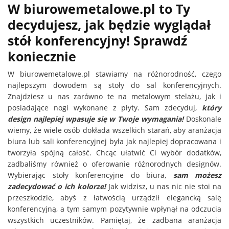
W biurowemetalowe.pl to Ty
decydujesz, jak będzie wyglądał
stół konferencyjny! Sprawdź
koniecznie
W biurowemetalowe.pl stawiamy na różnorodność, czego
najlepszym dowodem są stoły do sal konferencyjnych.
Znajdziesz u nas zarówno te na metalowym stelażu, jak i
posiadające nogi wykonane z płyty. Sam zdecyduj,
który
design najlepiej wpasuje się w Twoje wymagania!
Doskonale
wiemy, że wiele osób dokłada wszelkich starań, aby aranżacja
biura lub sali konferencyjnej była jak najlepiej dopracowana i
tworzyła spójną całość. Chcąc ułatwić Ci wybór dodatków,
zadbaliśmy również o oferowanie różnorodnych designów.
Wybierając stoły konferencyjne do biura,
sam możesz
zadecydować o ich kolorze!
Jak widzisz, u nas nic nie stoi na
przeszkodzie, abyś z łatwością urządził elegancką salę
konferencyjną, a tym samym pozytywnie wpłynął na odczucia
wszystkich uczestników. Pamiętaj, że zadbana aranżacja