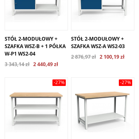
STÓŁ 2-MODUŁOWY +
STÓŁ 2-MODUŁOWY +
SZAFKA WSZ-B + 1 PÓŁKA
SZAFKA WSZ-A WS2-03
W-P1 WS2-04
2 876,97 zł
2 100,19 zł
3 343,14 zł
2 440,49 zł
-27%
-27%