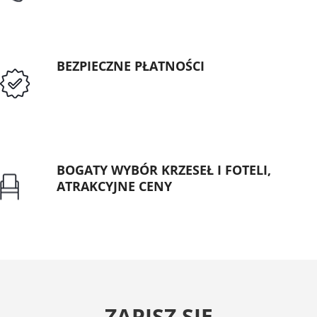
BEZPIECZNE PŁATNOŚCI
Przedpłata lub przelew dla Instytucji
Publicznych
BOGATY WYBÓR KRZESEŁ I FOTELI,
ATRAKCYJNE CENY
Gwarancja najniższej ceny
ZAPISZ SIĘ