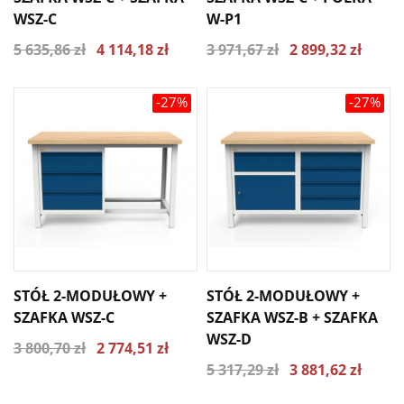
WSZ-C
W-P1
5 635,86 zł
4 114,18 zł
3 971,67 zł
2 899,32 zł
-27%
-27%
STÓŁ 2-MODUŁOWY +
STÓŁ 2-MODUŁOWY +
SZAFKA WSZ-C
SZAFKA WSZ-B + SZAFKA
WSZ-D
3 800,70 zł
2 774,51 zł
5 317,29 zł
3 881,62 zł