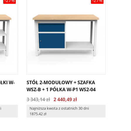
-27%
-27%
ŁKI W-
STÓŁ 2-MODUŁOWY + SZAFKA
STÓŁ 
WSZ-B + 1 PÓŁKA W-P1 WS2-04
WSZ-C 
3 343,14 zł
2 440,49 zł
4 142,6
i
Najniższa kwota z ostatnich 30 dni
Najniżs
1875.42 zł
2323.92 