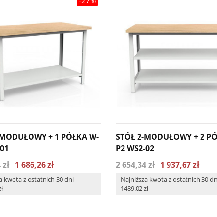
-27%
-MODUŁOWY + 1 PÓŁKA W-
STÓŁ 2-MODUŁOWY + 2 PÓ
-01
P2 WS2-02
 zł
1 686,26 zł
2 654,34 zł
1 937,67 zł
a kwota z ostatnich 30 dni
Najniższa kwota z ostatnich 30 dn
zł
1489.02 zł