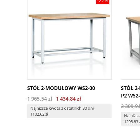
-27%
STÓŁ 2-MODUŁOWY WS2-00
STÓŁ 2
P2 WS2
1 965,54 zł
1 434,84 zł
2 309,94
Najniższa kwota z ostatnich 30 dni
1102.62 zł
Najniższ
1295.83 