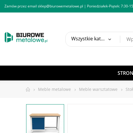
Zamów przez email
sklep@biurowemetalowe.pl
| Poniedziałek-Piątek: 7:30-15
Wszystkie kategorie
STRO
Meble metalowe
Meble warsztatowe
Sto