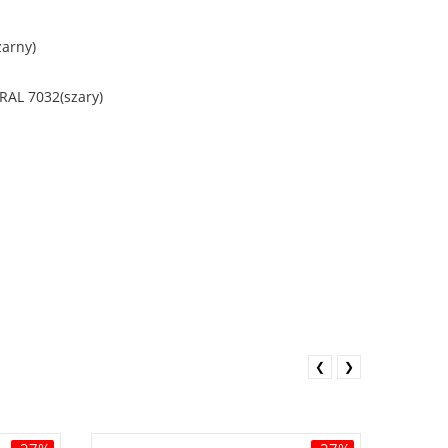
zarny)
 RAL 7032(szary)
❮
❯