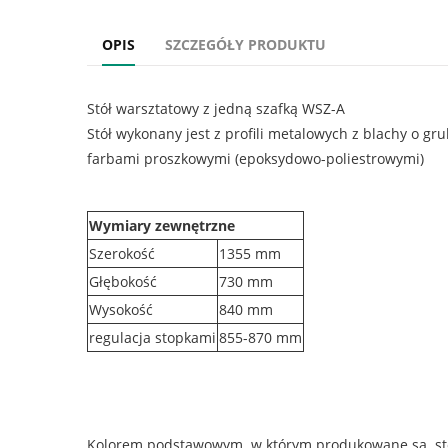
OPIS
SZCZEGÓŁY PRODUKTU
Stół warsztatowy z jedną szafką WSZ-A
Stół wykonany jest z profili metalowych z blachy o g
farbami proszkowymi (epoksydowo-poliestrowymi)
Wymiary zewnętrzne
Szerokość
1355 mm
Głębokość
730 mm
Wysokość
840 mm
regulacja stopkami
855-870 mm
Kolorem podstawowym w którym produkowane są stoły