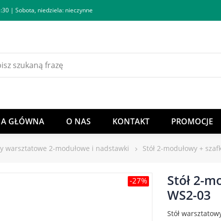
:30 | Sobota, niedziela: nieczynne
NA GŁÓWNA
O NAS
KONTAKT
PROMOCJE
ły warsztatowe 2-modułowe i nadstawki
Stół 2-modułowy + sza
Stół 2-m
-27%
WS2-03
Stół warsztatow