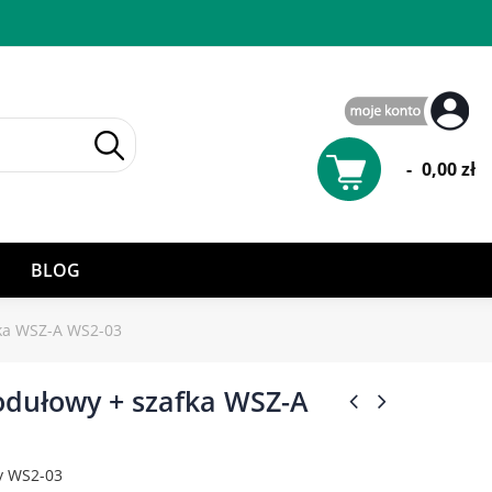
-
0,00 zł
BLOG
fka WSZ-A WS2-03
odułowy + szafka WSZ-A
y WS2-03