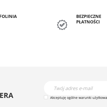
FOLINIA
BEZPIECZNE
PŁATNOŚCI
: 89 5335427
Przedpłata lub p
Instytucji Public
ERA
Akceptuję ogólne warunki użytkowan