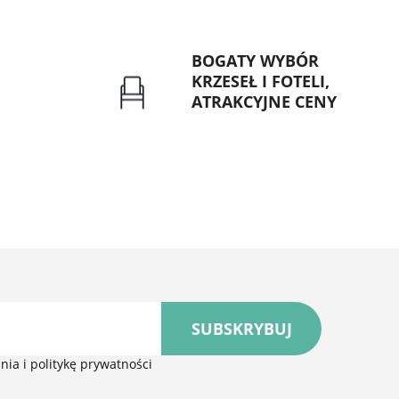
BOGATY WYBÓR
KRZESEŁ I FOTELI,
ATRAKCYJNE CENY
rzelew dla
Gwarancja najniższej ceny
znych
SUBSKRYBUJ
ia i politykę prywatności