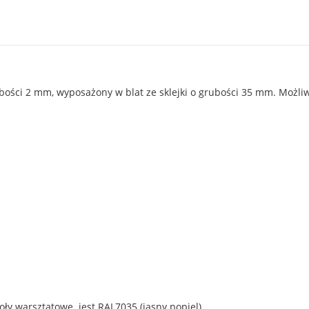
rubości 2 mm, wyposażony w blat ze sklejki o grubości 35 mm. Moż
 warsztatowe jest RAL7035 (jasny popiel)