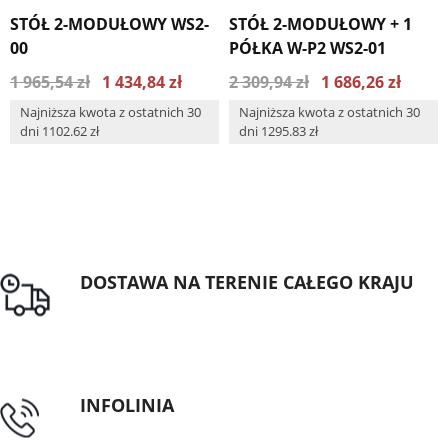
STÓŁ 2-MODUŁOWY WS2-
STÓŁ 2-MODUŁOWY + 1
00
PÓŁKA W-P2 WS2-01
1 965,54 zł
1 434,84 zł
2 309,94 zł
1 686,26 zł
Najniższa kwota z ostatnich 30
Najniższa kwota z ostatnich 30
dni 1102.62 zł
dni 1295.83 zł
DOSTAWA NA TERENIE CAŁEGO KRAJU
Darmowa dostawa dla zamówień od 1500zł
INFOLINIA
tel: 89 5335427