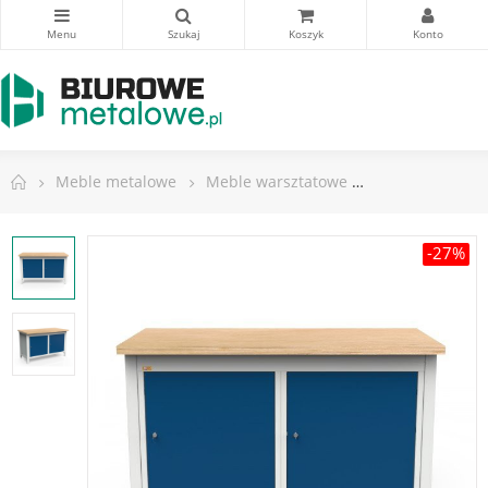
Meble metalowe
Meble warsztatowe
Stoły warsztat
-27%