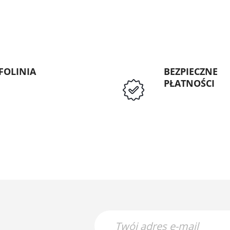
FOLINIA
BEZPIECZNE
PŁATNOŚCI
: 89 5335427
Przedpłata lub p
Instytucji Public