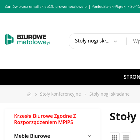
Zamów przez email
sklep@biurowemetalowe.pl
| Poniedziałek-Piątek: 7:30-15
Stoły nogi składane
STRO
Stoły konferencyjne
Stoły nogi składane
Stoły
Krzesła Biurowe Zgodne Z
Rozporządzeniem MPiPS
Meble Biurowe