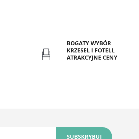
BOGATY WYBÓR
KRZESEŁ I FOTELI,
ATRAKCYJNE CENY
rzelew dla
Gwarancja najniższej ceny
znych
SUBSKRYBUJ