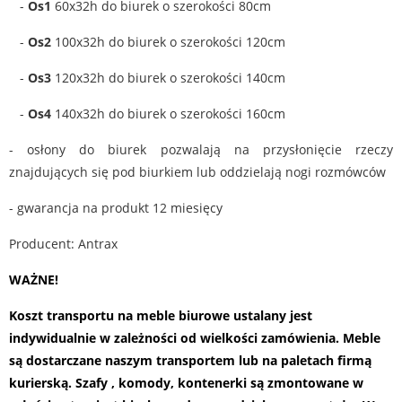
-
Os1
60x32h do biurek o szerokości 80cm
-
Os2
100x32h do biurek o szerokości 120cm
-
Os3
120x32h do biurek o szerokości 140cm
-
Os4
140x32h do biurek o szerokości 160cm
- osłony do biurek pozwalają na przysłonięcie rzeczy
znajdujących się pod biurkiem lub oddzielają nogi rozmówców
- gwarancja na produkt 12 miesięcy
Producent: Antrax
WAŻNE!
Koszt transportu na meble biurowe ustalany jest
indywidualnie w zależności od wielkości zamówienia. Meble
są dostarczane naszym transportem lub na paletach firmą
kurierską. Szafy , komody, kontenerki są zmontowane w