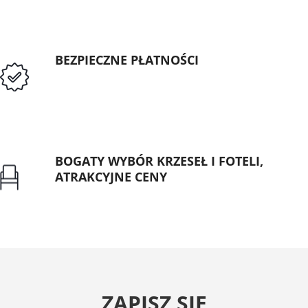
BEZPIECZNE PŁATNOŚCI
Przedpłata lub przelew dla Instytucji
Publicznych
BOGATY WYBÓR KRZESEŁ I FOTELI,
ATRAKCYJNE CENY
Gwarancja najniższej ceny
ZAPISZ SIĘ