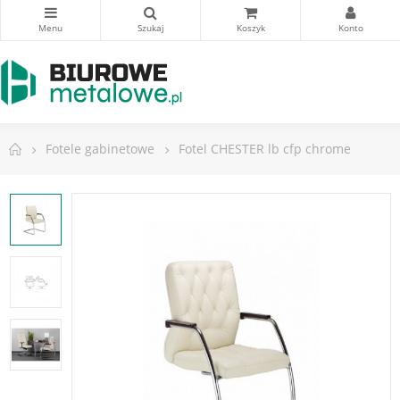
Fotele gabinetowe
Fotel CHESTER lb cfp chrome