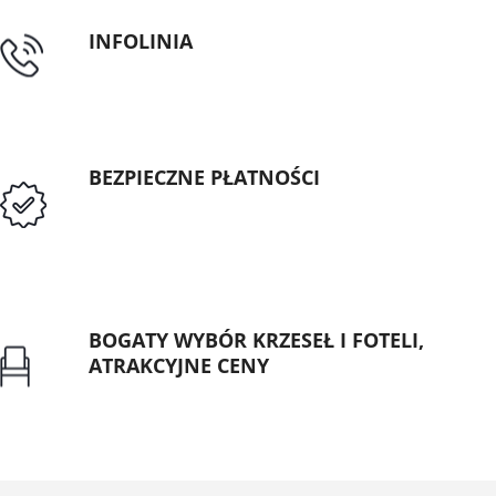
INFOLINIA
tel: 89 5335427
BEZPIECZNE PŁATNOŚCI
Przedpłata lub przelew dla Instytucji
Publicznych
BOGATY WYBÓR KRZESEŁ I FOTELI,
ATRAKCYJNE CENY
Gwarancja najniższej ceny