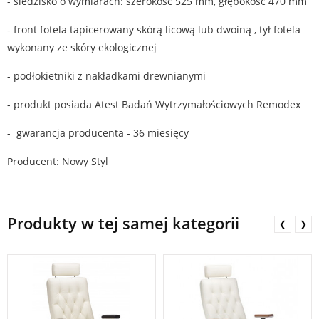
- siedzisko o wymiarach: szerokość 525 mm, głębokość 470 mm
- front fotela tapicerowany skórą licową lub dwoiną , tył fotela
wykonany ze skóry ekologicznej
- podłokietniki z nakładkami drewnianymi
- produkt posiada Atest Badań Wytrzymałościowych Remodex
- gwarancja producenta - 36 miesięcy
Producent: Nowy Styl
Produkty w tej samej kategorii
❮
❯