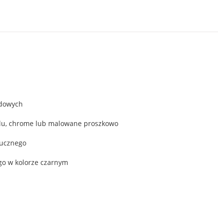
adowych
 alu, chrome lub malowane proszkowo
tucznego
go w kolorze czarnym