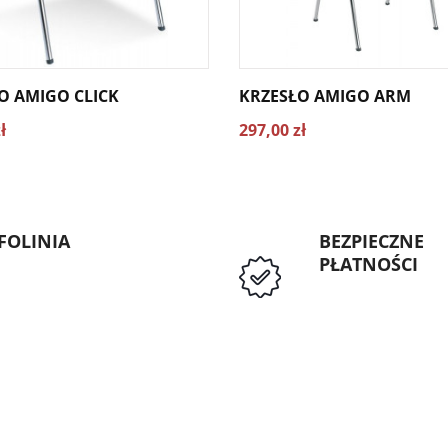
O AMIGO CLICK
KRZESŁO AMIGO ARM
ł
297,00 zł
FOLINIA
BEZPIECZNE
PŁATNOŚCI
: 89 5335427
Przedpłata lub p
Instytucji Public