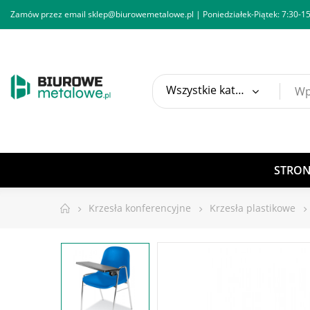
Zamów przez email
sklep@biurowemetalowe.pl
| Poniedziałek-Piątek: 7:30-15
Wszystkie kategorie
STRO
Krzesła konferencyjne
Krzesła plastikowe