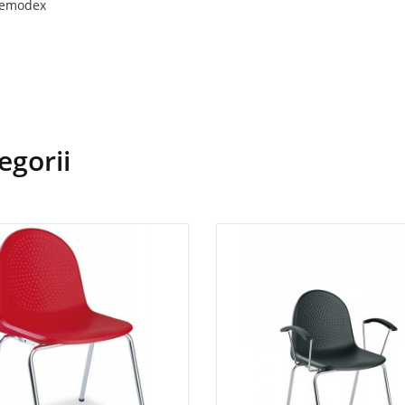
Remodex
egorii