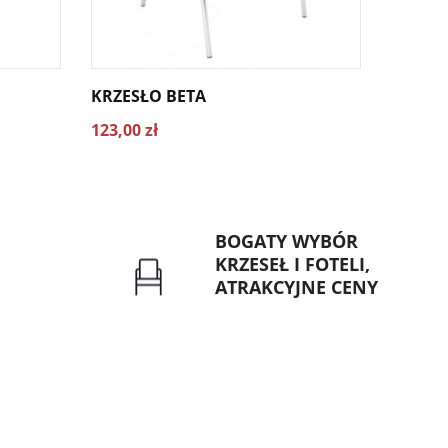
KRZESŁO BETA
KRZESŁ
123,00 zł
142,00 
BOGATY WYBÓR
KRZESEŁ I FOTELI,
ATRAKCYJNE CENY
rzelew dla
Gwarancja najniższej ceny
znych