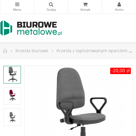
Krzesła biurowe
Krzesła z tapicerowanym oparciem
-20,00 zł