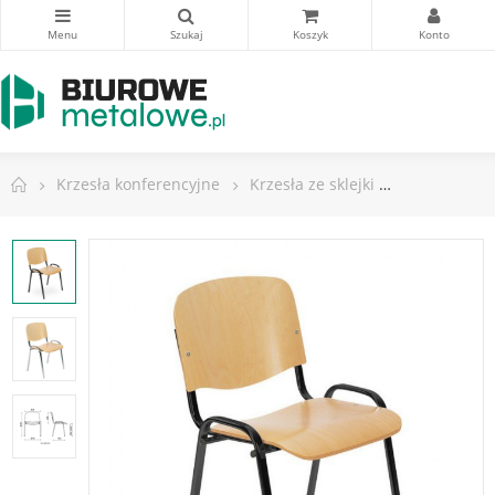
Krzesła konferencyjne
Krzesła ze sklejki
Krzesło ISO