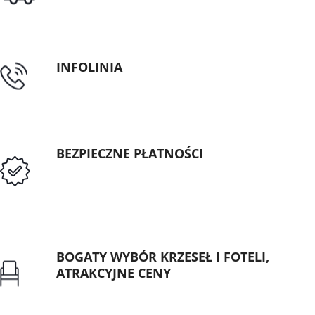
INFOLINIA
tel: 89 5335427
BEZPIECZNE PŁATNOŚCI
Przedpłata lub przelew dla Instytucji
Publicznych
BOGATY WYBÓR KRZESEŁ I FOTELI,
ATRAKCYJNE CENY
Gwarancja najniższej ceny