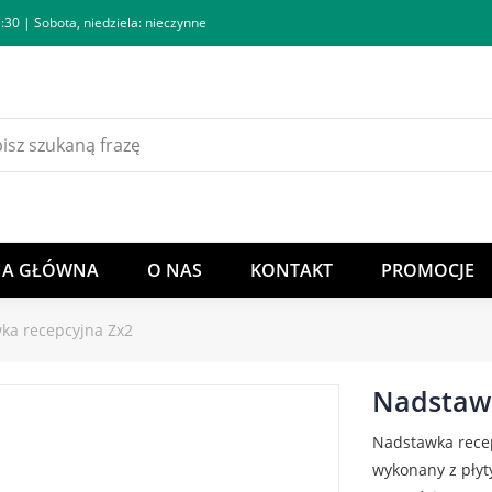
:30 | Sobota, niedziela: nieczynne
NA GŁÓWNA
O NAS
KONTAKT
PROMOCJE
ka recepcyjna Zx2
Nadstawk
Nadstawka rece
wykonany z płyt