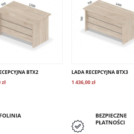
ECEPCYJNA BTX2
LADA RECEPCYJNA BTX3
 zł
1 436,00 zł
FOLINIA
BEZPIECZNE
PŁATNOŚCI
: 89 5335427
Przedpłata lub p