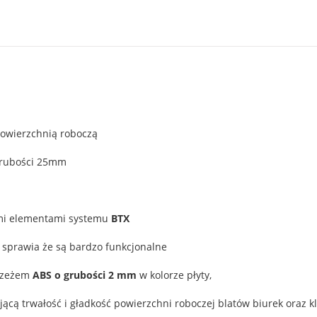
powierzchnią roboczą
 grubości 25mm
ymi elementami systemu
BTX
sprawia że są bardzo funkcjonalne
brzeżem
ABS o grubości 2 mm
w kolorze płyty,
ącą trwałość i gładkość powierzchni roboczej blatów biurek oraz k