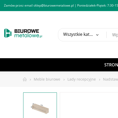
Zamów przez email
sklep@biurowemetalowe.pl
| Poniedziałek-Piątek: 7:30-15
Wszystkie kategorie
STRO
Meble biurowe
Lady recepcyjne
Nadstaw