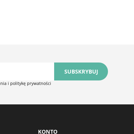
Gwarancja najniższej ceny
znych
SUBSKRYBUJ
ia i politykę prywatności
KONTO