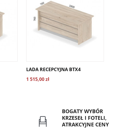
LADA RECEPCYJNA BTX4
LADA R
1 515,00 zł
1 569,0
BOGATY WYBÓR
KRZESEŁ I FOTELI,
ATRAKCYJNE CENY
rzelew dla