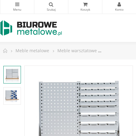
Meble metalowe
Meble warsztatowe
Nadstawka 2-r