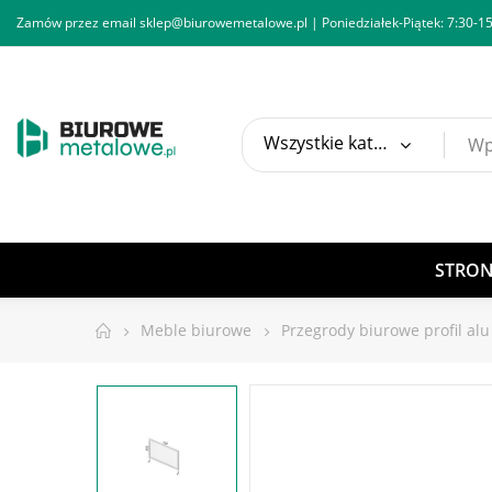
Zamów przez email
sklep@biurowemetalowe.pl
| Poniedziałek-Piątek: 7:30-15
Wszystkie kategorie
STRO
Meble biurowe
Przegrody biurowe profil alu