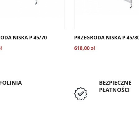
ODA NISKA P 45/70
PRZEGRODA NISKA P 45/8
ł
618,00 zł
FOLINIA
BEZPIECZNE
PŁATNOŚCI
: 89 5335427
Przedpłata lub p
Instytucji Public