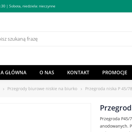
:30 | Sobota, niedziela: nieczynne
NA GŁÓWNA
O NAS
KONTAKT
PROMOCJE
Przegrody biurowe niskie na biurko
Przegroda niska P 45/7
Przegrod
Przegroda P45/7
anodowanych. P