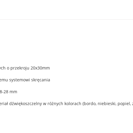
nych o przekroju 20x30mm
wemu systemowi skręcania
18-28 mm
ał dźwiękoszczelny w różnych kolorach (bordo, niebieski, popiel, 