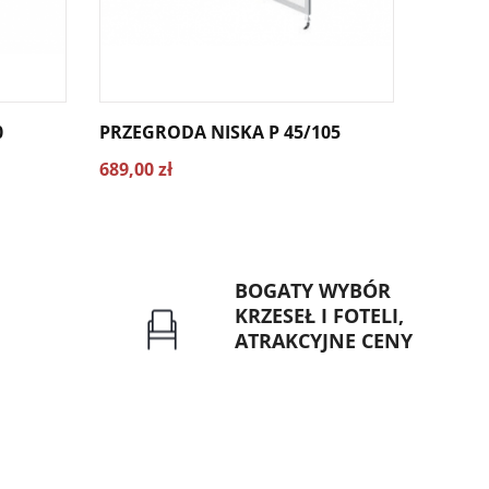
0
PRZEGRODA NISKA P 45/105
PRZEGR
689,00 zł
739,00 
BOGATY WYBÓR
KRZESEŁ I FOTELI,
ATRAKCYJNE CENY
rzelew dla
Gwarancja najniższej ceny
znych