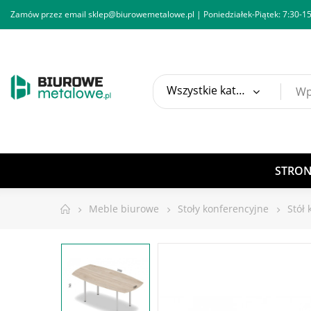
Zamów przez email
sklep@biurowemetalowe.pl
| Poniedziałek-Piątek: 7:30-15
Wszystkie kategorie
STRO
Meble biurowe
Stoły konferencyjne
Stół