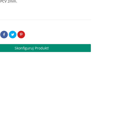
 PCV 2mm.
Skonfiguruj Produkt!