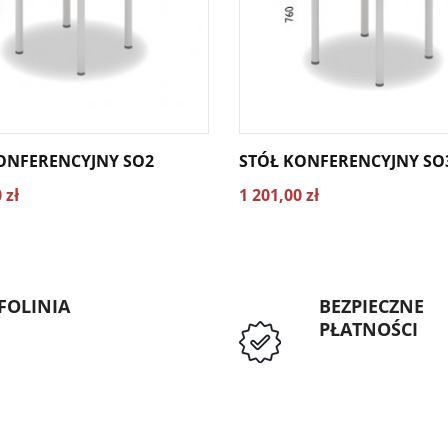
ONFERENCYJNY SO2
STÓŁ KONFERENCYJNY SO
 zł
1 201,00 zł
FOLINIA
BEZPIECZNE
PŁATNOŚCI
: 89 5335427
Przedpłata lub p
Instytucji Public