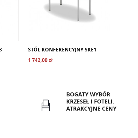
3
STÓŁ KONFERENCYJNY SKE1
STÓŁ 
1 742,00 zł
1 894,0
BOGATY WYBÓR
KRZESEŁ I FOTELI,
ATRAKCYJNE CENY
rzelew dla
Gwarancja najniższej ceny
znych