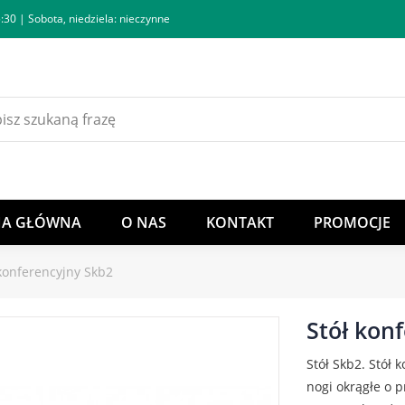
:30 | Sobota, niedziela: nieczynne
NA GŁÓWNA
O NAS
KONTAKT
PROMOCJE
 konferencyjny Skb2
Stół kon
Stół Skb2. Stół
nogi okrągłe o 