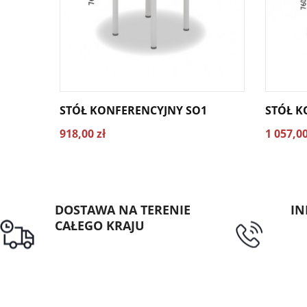
STÓŁ KONFERENCYJNY SO1
STÓŁ K
918,00 zł
1 057,00
DOSTAWA NA TERENIE
IN
CAŁEGO KRAJU
tel
Darmowa dostawa dla
zamówień od 1500zł