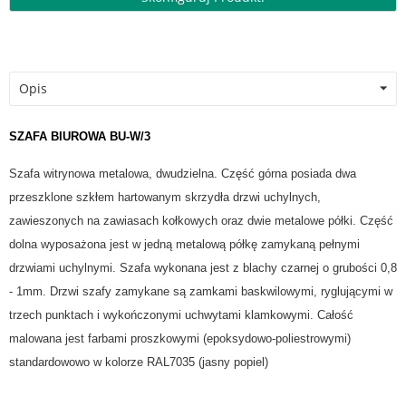
Opis
SZAFA BIUROWA BU-W/3
Szafa witrynowa metalowa, dwudzielna. Część górna posiada dwa
przeszklone szkłem hartowanym skrzydła drzwi uchylnych,
zawieszonych na zawiasach kołkowych oraz dwie metalowe półki. Część
dolna wyposażona jest w jedną metalową półkę zamykaną pełnymi
drzwiami uchylnymi. Szafa wykonana jest z blachy czarnej o grubości 0,8
- 1mm. Drzwi szafy zamykane są zamkami baskwilowymi, ryglującymi w
trzech punktach i wykończonymi uchwytami klamkowymi. Całość
malowana jest farbami proszkowymi (epoksydowo-poliestrowymi)
standardowowo w kolorze RAL7035 (jasny popiel)