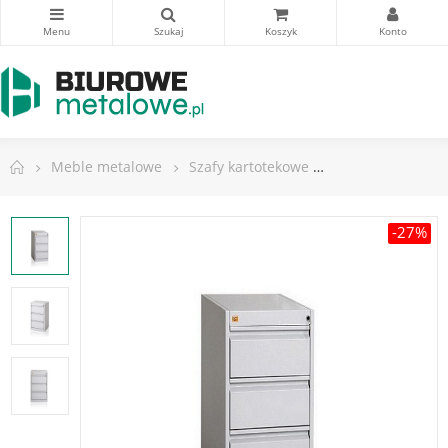
Meble metalowe
Szafy kartotekowe
Szafy do teczek 
-27%