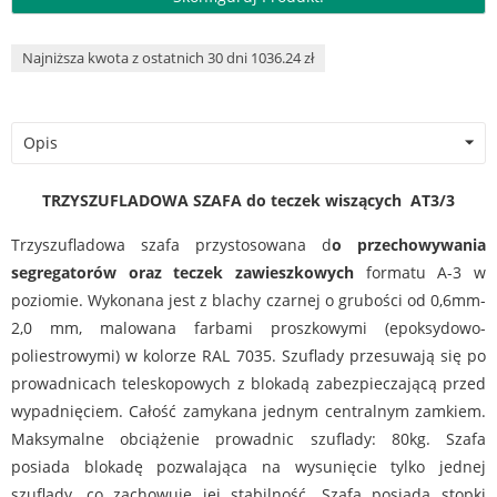
Najniższa kwota z ostatnich 30 dni 1036.24 zł
Opis
TRZY
SZUFLADOWA SZAFA do teczek wiszących
AT3/3
Trzyszufladowa szafa przystosowana d
o przechowywania
segregatorów oraz teczek zawieszkowych
formatu A-3 w
poziomie. Wykonana jest z blachy czarnej o grubości od 0,6mm-
2,0 mm, malowana farbami proszkowymi (epoksydowo-
poliestrowymi) w kolorze RAL 7035. Szuflady przesuwają się po
prowadnicach teleskopowych z blokadą zabezpieczającą przed
wypadnięciem. Całość zamykana jednym centralnym zamkiem.
Maksymalne obciążenie prowadnic szuflady: 80kg. Szafa
posiada blokadę pozwalająca na wysunięcie tylko jednej
szuflady, co zachowuje jej stabilność. Szafa posiada stopki