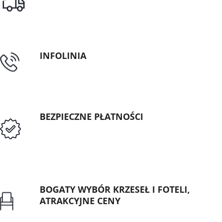
Darmowa dostawa dla zamówień od 1500zł
INFOLINIA
tel: 89 5335427
BEZPIECZNE PŁATNOŚCI
Przedpłata lub przelew dla Instytucji
Publicznych
BOGATY WYBÓR KRZESEŁ I FOTELI,
ATRAKCYJNE CENY
Gwarancja najniższej ceny