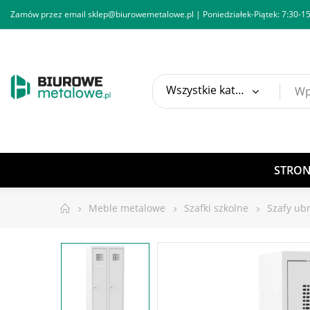
Zamów przez email
sklep@biurowemetalowe.pl
| Poniedziałek-Piątek: 7:30-15
Wszystkie kategorie
STRO
Meble metalowe
Szafki szkolne
Szafy ub