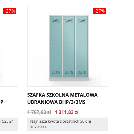
-27%
-27%
SZAFKA SZKOLNA METALOWA
SZAFA
MP
UBRANIOWA BHP/3/3MS
PRZED
1 797,03 zł
1 311,83 zł
1 500,6
i 525.24
Najniższa kwota z ostatnich 30 dni
Najniżs
1079.99 zł
zł