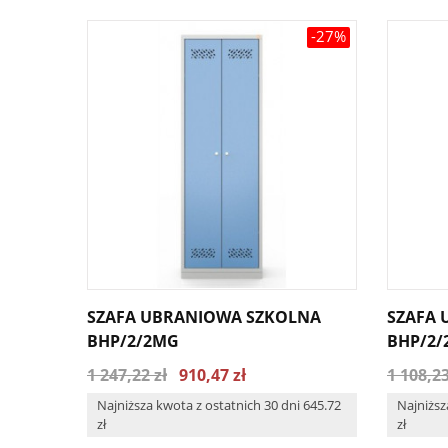
-27%
SZAFA UBRANIOWA SZKOLNA
SZAFA
BHP/2/2MG
BHP/2/
1 247,22 zł
910,47 zł
1 108,23
Najniższa kwota z ostatnich 30 dni 645.72
Najniższ
zł
zł