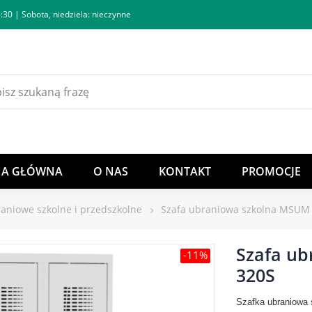
:30 | Sobota, niedziela: nieczynne
NA GŁÓWNA
O NAS
KONTAKT
PROMOCJE
raniowe szkolne i przedszkolne
Szafa ubraniowa szkolna MSUM
Szafa u
-11%
320S
Szafka ubraniowa