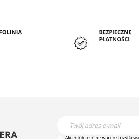
FOLINIA
BEZPIECZNE
PŁATNOŚCI
: 89 5335427
Przedpłata lub p
Instytucji Public
ERA
Akceptuję ogólne warunki użytkowan