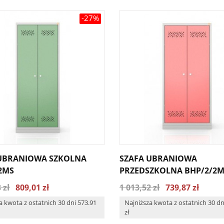
-27%
 UBRANIOWA SZKOLNA
SZAFA UBRANIOWA
2MS
PRZEDSZKOLNA BHP/2/2
 zł
809,01 zł
1 013,52 zł
739,87 zł
a kwota z ostatnich 30 dni 573.91
Najniższa kwota z ostatnich 30 dn
zł