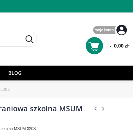
-
0,00 zł
BLOG
 320S
braniowa szkolna MSUM
 szkolna MSUM 320S