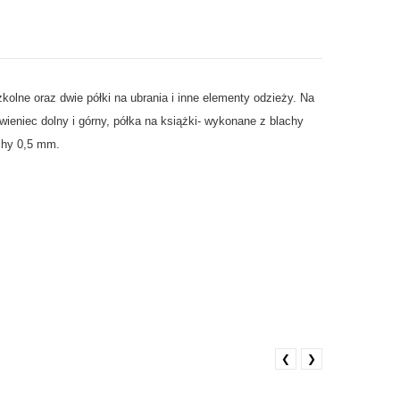
olne oraz dwie półki na ubrania i inne elementy odzieży.
Na
 wieniec dolny i górny, półka na książki- wykonane z blachy
achy 0,5 mm.
❮
❯