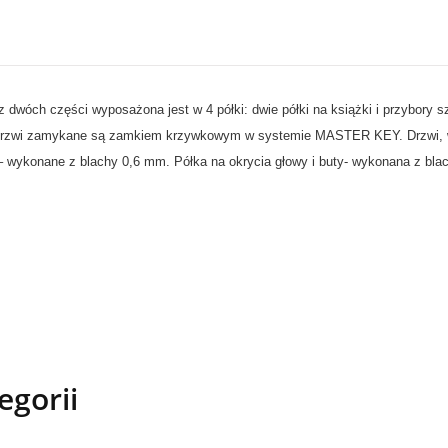
ch części wyposażona jest w 4 półki: dwie półki na książki i przybory szk
e. Drzwi zamykane są zamkiem krzywkowym w systemie MASTER KEY.
Drzwi,
 – wykonane z blachy 0,6 mm. Półka na okrycia głowy i buty- wykonana z bl
egorii