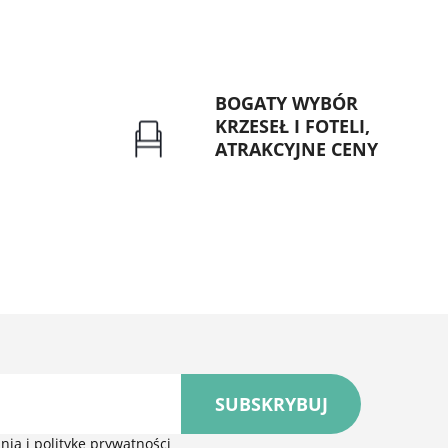
BOGATY WYBÓR
KRZESEŁ I FOTELI,
ATRAKCYJNE CENY
rzelew dla
Gwarancja najniższej ceny
znych
SUBSKRYBUJ
ia i politykę prywatności