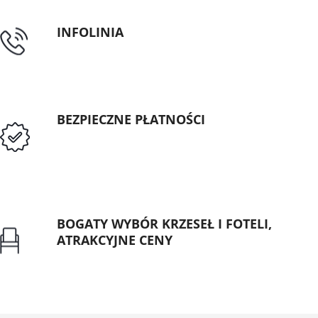
INFOLINIA
tel: 89 5335427
BEZPIECZNE PŁATNOŚCI
Przedpłata lub przelew dla Instytucji
Publicznych
BOGATY WYBÓR KRZESEŁ I FOTELI,
ATRAKCYJNE CENY
Gwarancja najniższej ceny