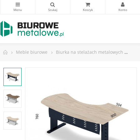
Meble biurowe
Biurka na stelażach metalowych
Biu