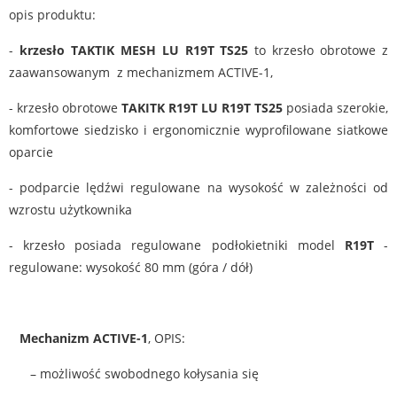
opis produktu:
-
krzesło TAKTIK MESH LU R19T TS25
to krzesło obrotowe z
zaawansowanym z mechanizmem ACTIVE-1,
- krzesło obrotowe
TAKITK R19T LU R19T TS25
posiada szerokie,
komfortowe siedzisko i ergonomicznie wyprofilowane siatkowe
oparcie
- podparcie lędźwi regulowane na wysokość w zależności od
wzrostu użytkownika
- krzesło posiada regulowane podłokietniki model
R19T
-
regulowane: wysokość 80 mm (góra / dół)
Mechanizm ACTIVE-1
, OPIS:
– możliwość swobodnego kołysania się