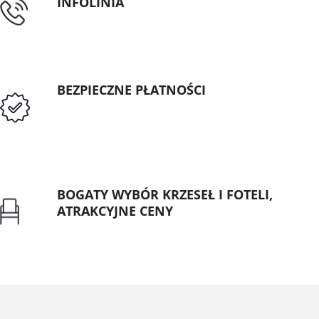
INFOLINIA
tel: 89 5335427
BEZPIECZNE PŁATNOŚCI
Przedpłata lub przelew dla Instytucji
Publicznych
BOGATY WYBÓR KRZESEŁ I FOTELI,
ATRAKCYJNE CENY
Gwarancja najniższej ceny