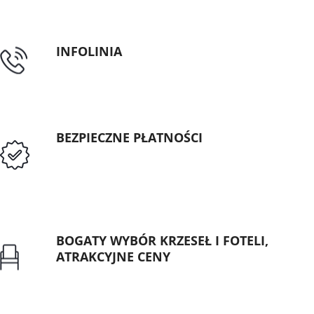
INFOLINIA
tel: 89 5335427
BEZPIECZNE PŁATNOŚCI
Przedpłata lub przelew dla Instytucji
Publicznych
BOGATY WYBÓR KRZESEŁ I FOTELI,
ATRAKCYJNE CENY
Gwarancja najniższej ceny