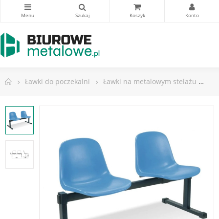
Ławki do poczekalni
Ławki na metalowym stelażu
Ła