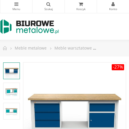
Meble metalowe
Meble warsztatowe
Stoły warsztat
-27%