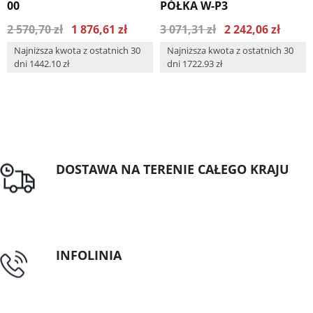
00
PÓŁKA W-P3
2 570,70 zł
1 876,61 zł
3 071,31 zł
2 242,06 zł
Najniższa kwota z ostatnich 30
Najniższa kwota z ostatnich 30
dni 1442.10 zł
dni 1722.93 zł
DOSTAWA NA TERENIE CAŁEGO KRAJU
Darmowa dostawa dla zamówień od 1500zł
INFOLINIA
tel: 89 5335427