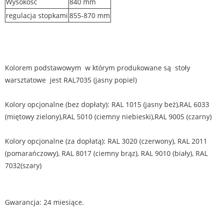
Wysokość
840 mm
regulacja stopkami
855-870 mm
Kolorem podstawowym w którym produkowane są stoły
warsztatowe jest RAL7035 (jasny popiel)
Kolory opcjonalne (bez dopłaty): RAL 1015 (jasny beż),RAL 6033
(miętowy zielony),RAL 5010 (ciemny niebieski),RAL 9005 (czarny)
Kolory opcjonalne (za dopłatą): RAL 3020 (czerwony), RAL 2011
(pomarańczowy), RAL 8017 (ciemny brąz), RAL 9010 (biały), RAL
7032(szary)
Gwarancja: 24 miesiące.