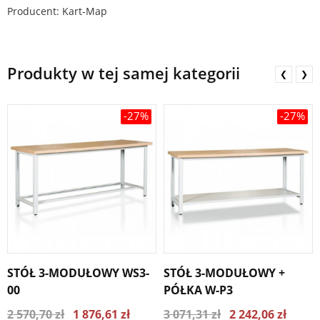
Producent: Kart-Map
Produkty w tej samej kategorii
❮
❯
-27%
-27%
STÓŁ 3-MODUŁOWY WS3-
STÓŁ 3-MODUŁOWY +
00
PÓŁKA W-P3
2 570,70 zł
1 876,61 zł
3 071,31 zł
2 242,06 zł