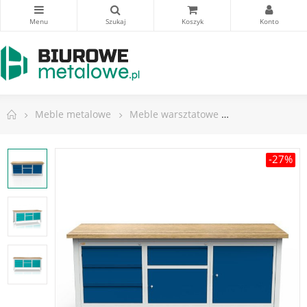
Meble metalowe
Meble warsztatowe
Stoły warsztat
-27%