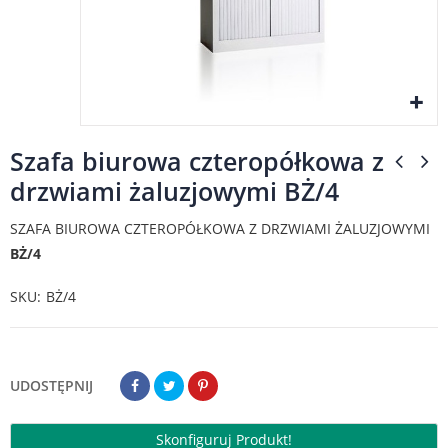
Szafa biurowa czteropółkowa z
drzwiami żaluzjowymi BŻ/4
SZAFA BIUROWA CZTEROPÓŁKOWA Z DRZWIAMI ŻALUZJOWYMI
BŻ/4
SKU
BŻ/4
UDOSTĘPNIJ
Skonfiguruj Produkt!