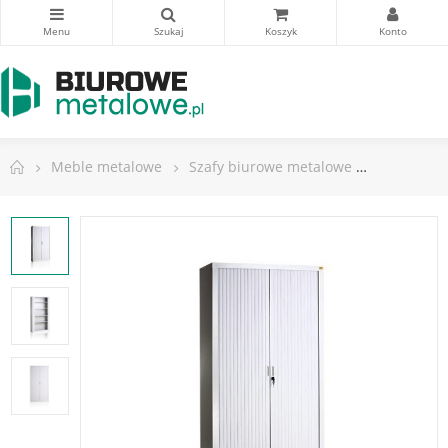
Meble metalowe
Szafy biurowe metalowe
Szafy z d