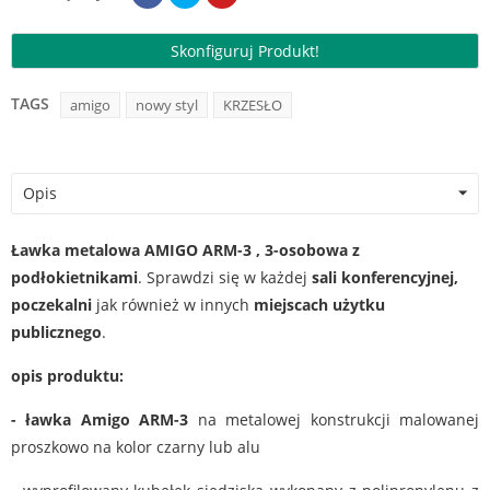
Skonfiguruj Produkt!
TAGS
amigo
nowy styl
KRZESŁO
Opis
Ł
awka metalowa
AMIGO ARM-3
, 3-osobowa z
podłokietnikami
. Sprawdzi się w każdej
sali konferencyjnej,
poczekalni
jak również w innych
miejscach użytku
publicznego
.
opis produktu:
-
ławka Amigo ARM-3
na metalowej konstrukcji malowanej
proszkowo na kolor czarny lub alu