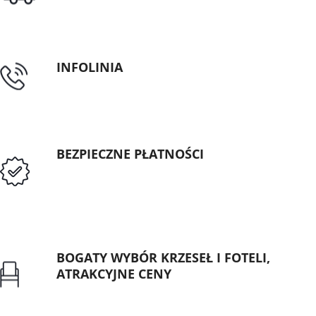
INFOLINIA
tel: 89 5335427
BEZPIECZNE PŁATNOŚCI
Przedpłata lub przelew dla Instytucji
Publicznych
BOGATY WYBÓR KRZESEŁ I FOTELI,
ATRAKCYJNE CENY
Gwarancja najniższej ceny