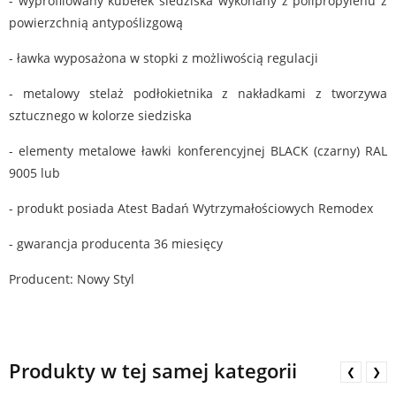
- wyprofilowany kubełek siedziska wykonany z polipropylenu z
powierzchnią antypoślizgową
- ławka wyposażona w stopki z możliwością regulacji
- metalowy stelaż podłokietnika z nakładkami z tworzywa
sztucznego w kolorze siedziska
- elementy metalowe ławki konferencyjnej BLACK (czarny) RAL
9005 lub
- produkt posiada Atest Badań Wytrzymałościowych Remodex
- gwarancja producenta 36 miesięcy
Producent: Nowy Styl
Produkty w tej samej kategorii
❮
❯