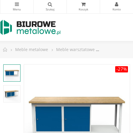
Meble metalowe
Meble warsztatowe
Stoły warsztat
-27%