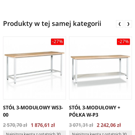
Produkty w tej samej kategorii
❮
❯
-27%
-27%
STÓŁ 3-MODUŁOWY WS3-
STÓŁ 3-MODUŁOWY +
00
PÓŁKA W-P3
2 570,70 zł
1 876,61 zł
3 071,31 zł
2 242,06 zł
Najniższa kwota z ostatnich 30
Najniższa kwota z ostatnich 30