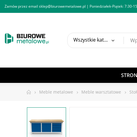
Zamów przez email
sklep@biurowemetalowe.pl
| Poniedziałek-Piątek: 7:30-15
Wszystkie kategorie
STRO
Meble metalowe
Meble warsztatowe
Sto