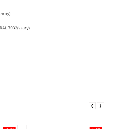
zarny)
 RAL 7032(szary)
❮
❯