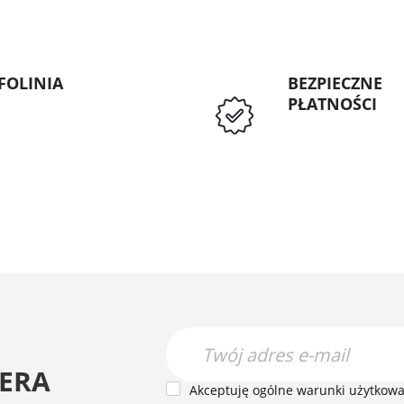
FOLINIA
BEZPIECZNE
PŁATNOŚCI
: 89 5335427
Przedpłata lub p
Instytucji Public
ERA
Akceptuję ogólne warunki użytkowan