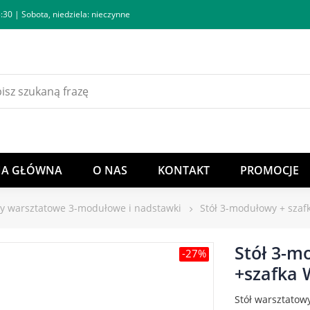
:30 | Sobota, niedziela: nieczynne
NA GŁÓWNA
O NAS
KONTAKT
PROMOCJE
ły warsztatowe 3-modułowe i nadstawki
Stół 3-modułowy + sza
Stół 3-m
-27%
+szafka 
Stół warsztatow