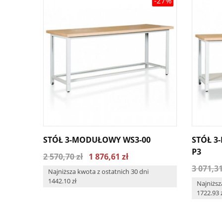
-27%
STÓŁ 3-MODUŁOWY WS3-00
STÓŁ 3
P3
2 570,70 zł
1 876,61 zł
3 071,31
Najniższa kwota z ostatnich 30 dni
1442.10 zł
Najniższ
1722.93 