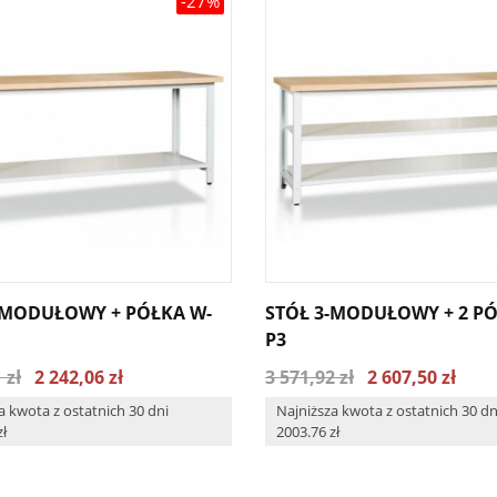
-27%
-MODUŁOWY + PÓŁKA W-
STÓŁ 3-MODUŁOWY + 2 PÓ
P3
 zł
2 242,06 zł
3 571,92 zł
2 607,50 zł
a kwota z ostatnich 30 dni
Najniższa kwota z ostatnich 30 dn
zł
2003.76 zł