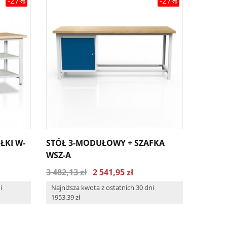
-27%
-27%
ŁKI W-
STÓŁ 3-MODUŁOWY + SZAFKA
STÓŁ 
WSZ-A
WSZ-B 
3 482,13 zł
2 541,95 zł
4 121,7
i
Najniższa kwota z ostatnich 30 dni
Najniżs
1953.39 zł
2310.21 