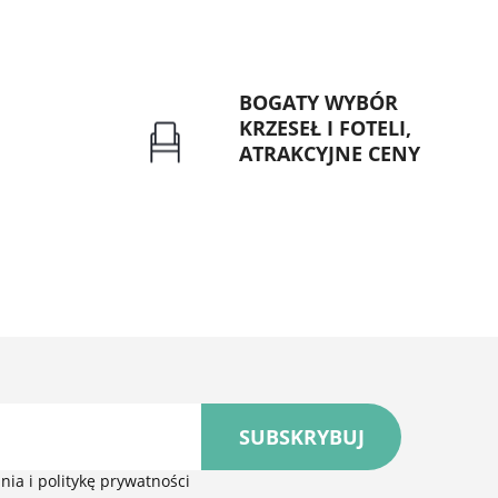
BOGATY WYBÓR
KRZESEŁ I FOTELI,
ATRAKCYJNE CENY
rzelew dla
Gwarancja najniższej ceny
znych
SUBSKRYBUJ
ia i politykę prywatności