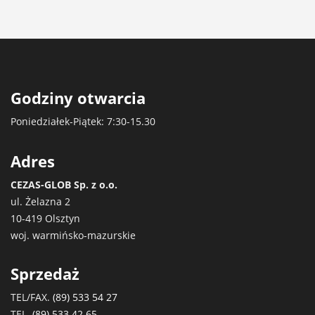
Godziny otwarcia
Poniedziałek-Piątek: 7:30-15.30
Adres
CEZAS-GLOB Sp. z o.o.
ul. Żelazna 2
10-419 Olsztyn
woj. warmińsko-mazurskie
Sprzedaż
TEL/FAX.
(89) 533 54 27
TEL.
(89) 533 42 65