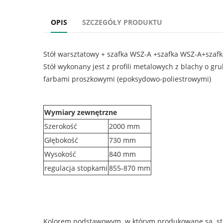
OPIS
SZCZEGÓŁY PRODUKTU
Stół warsztatowy + szafka WSZ-A +szafka WSZ-A+szaf
Stół wykonany jest z profili metalowych z blachy o g
farbami proszkowymi (epoksydowo-poliestrowymi)
Wymiary zewnętrzne
Szerokość
2000 mm
Głębokość
730 mm
Wysokość
840 mm
regulacja stopkami
855-870 mm
Kolorem podstawowym w którym produkowane są stoły