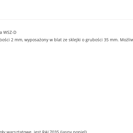
ka WSZ-D
rubości 2 mm, wyposażony w blat ze sklejki o grubości 35 mm. Moż
 warsztatowe jest RAL7035 (jasny popiel)