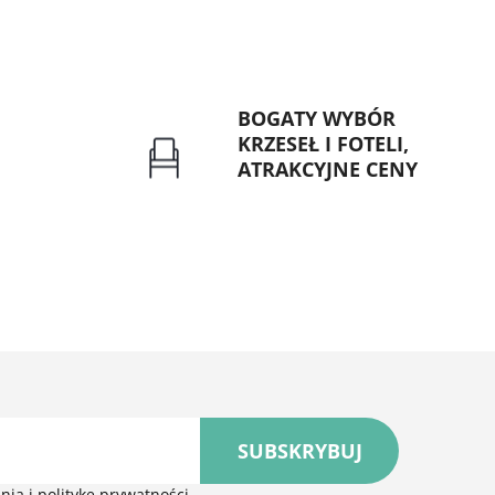
BOGATY WYBÓR
KRZESEŁ I FOTELI,
ATRAKCYJNE CENY
rzelew dla
Gwarancja najniższej ceny
znych
SUBSKRYBUJ
ia i politykę prywatności