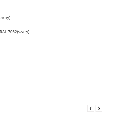
zarny)
 RAL 7032(szary)
❮
❯