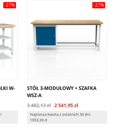
-27%
-27%
ŁKI W-
STÓŁ 3-MODUŁOWY + SZAFKA
STÓŁ 
WSZ-A
WSZ-B 
3 482,13 zł
2 541,95 zł
4 121,7
i
Najniższa kwota z ostatnich 30 dni
Najniżs
1953.39 zł
2310.21 