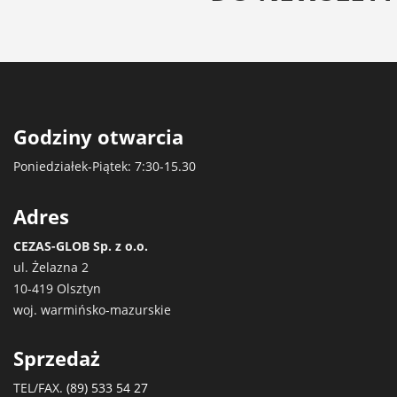
Godziny otwarcia
Poniedziałek-Piątek: 7:30-15.30
Adres
CEZAS-GLOB Sp. z o.o.
ul. Żelazna 2
10-419 Olsztyn
woj. warmińsko-mazurskie
Sprzedaż
TEL/FAX.
(89) 533 54 27