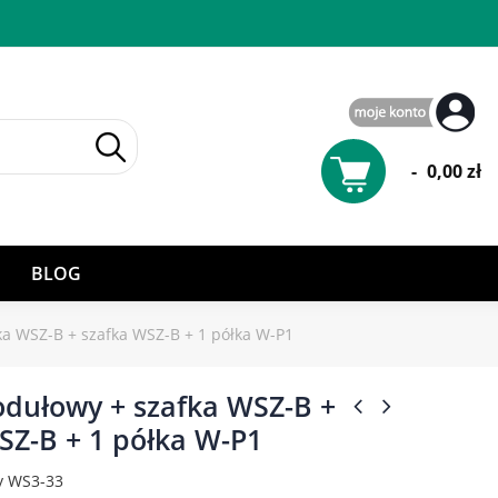
-
0,00 zł
BLOG
ka WSZ-B + szafka WSZ-B + 1 półka W-P1
odułowy + szafka WSZ-B +
SZ-B + 1 półka W-P1
y WS3-33