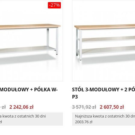
-27%
-MODUŁOWY + PÓŁKA W-
STÓŁ 3-MODUŁOWY + 2 PÓ
P3
 zł
2 242,06 zł
3 571,92 zł
2 607,50 zł
a kwota z ostatnich 30 dni
Najniższa kwota z ostatnich 30 dn
zł
2003.76 zł