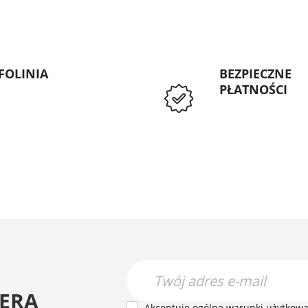
FOLINIA
BEZPIECZNE
PŁATNOŚCI
: 89 5335427
Przedpłata lub p
Instytucji Public
ERA
Akceptuję ogólne warunki użytkowan