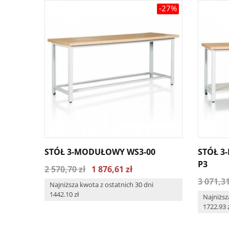
-27%
STÓŁ 3-MODUŁOWY WS3-00
STÓŁ 3
P3
2 570,70 zł
1 876,61 zł
3 071,31
Najniższa kwota z ostatnich 30 dni
1442.10 zł
Najniższ
1722.93 