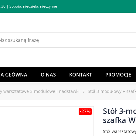
:30 | Sobota, niedziela: nieczynne
NA GŁÓWNA
O NAS
KONTAKT
PROMOCJE
ły warsztatowe 3-modułowe i nadstawki
Stół 3-modułowy + szaf
Stół 3-m
-27%
szafka W
Stół warsztatow