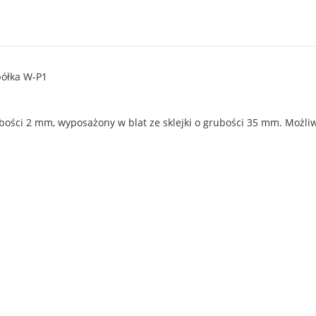
półka W-P1
rubości 2 mm, wyposażony w blat ze sklejki o grubości 35 mm. Moż