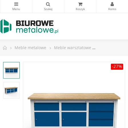
Meble metalowe
Meble warsztatowe
Stoły warsztat
-27%