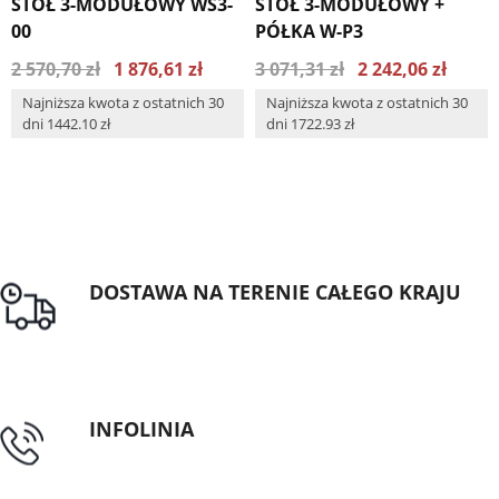
STÓŁ 3-MODUŁOWY WS3-
STÓŁ 3-MODUŁOWY +
00
PÓŁKA W-P3
2 570,70 zł
1 876,61 zł
3 071,31 zł
2 242,06 zł
Najniższa kwota z ostatnich 30
Najniższa kwota z ostatnich 30
dni 1442.10 zł
dni 1722.93 zł
DOSTAWA NA TERENIE CAŁEGO KRAJU
Darmowa dostawa dla zamówień od 1500zł
INFOLINIA
tel: 89 5335427